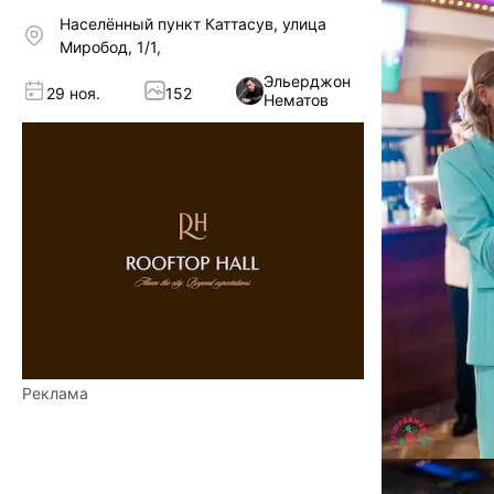
Населённый пункт Каттасув, улица
Миробод, 1/1,
Эльерджон
29 ноя.
152
Нематов
Реклама