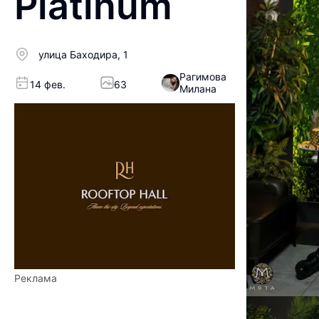
Platinum
улица Баходира, 1
Рагимова
14 фев.
63
Милана
Реклама