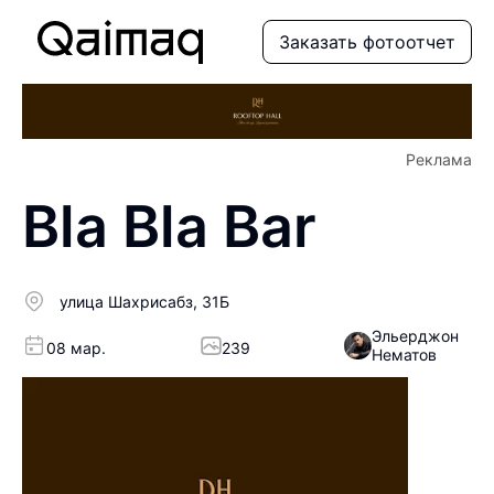
Заказать фотоотчет
Реклама
Bla Bla Bar
улица Шахрисабз, 31Б
Эльерджон
08 мар.
239
Нематов