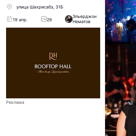
улица Шахрисабз, 31Б
Эльерджон
19 апр.
29
Нематов
Реклама