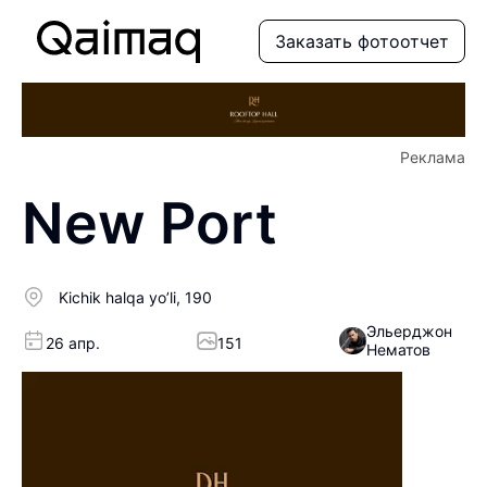
Заказать фотоотчет
Реклама
New Port
Kichik halqa yo’li, 190
Эльерджон
26 апр.
151
Нематов