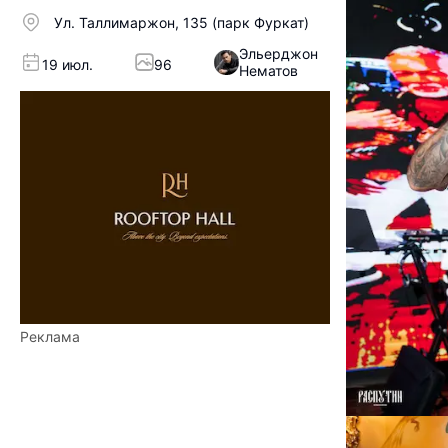
Ул. Таллимаржон, 135 (парк Фуркат)
Эльерджон
19 июл.
96
Нематов
Реклама